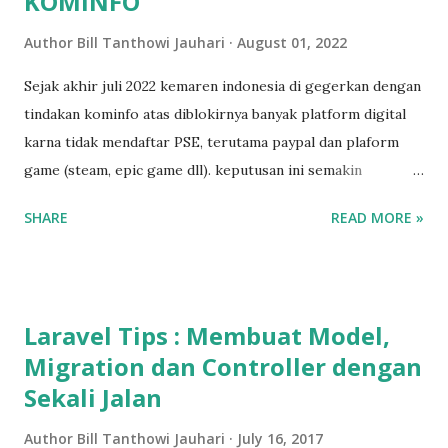
KOMINFO
Author
Bill Tanthowi Jauhari
August 01, 2022
Sejak akhir juli 2022 kemaren indonesia di gegerkan dengan
tindakan kominfo atas diblokirnya banyak platform digital
karna tidak mendaftar PSE, terutama paypal dan plaform
game (steam, epic game dll). keputusan ini semakin
membuat netizen geram dikarenakan platform judi online
SHARE
READ MORE »
malah disetujui untuk beroperasi karna sudah daftar PSE.
Jujur menurut saya memang keputusan ini sejak awal saya
dengar sudah mengada-ada karna sangat aneh memblokir
semua platform digital yang jumlahnya tidak terhitung
Laravel Tips : Membuat Model,
banyaknya dan hanya membolehkan akses platform yang
Migration dan Controller dengan
sudah mendaftar yang jumlahnya hanya ratusan. saya
Sekali Jalan
sebagai developer juga merasa aneh banget ini kebijakan
apalagi platform development juga banyak yang di blacklist
Author
Bill Tanthowi Jauhari
July 16, 2017