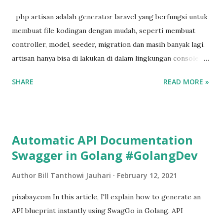
oleh kominfo seperti, github, gitlab, bitbucket, even
website CDN pun di blacklist. astaga wkwkwk. anyway
php artisan adalah generator laravel yang berfungsi untuk
terlepas dari kebijakan konyol ini, saya mau berbagi tips
membuat file kodingan dengan mudah, seperti membuat
cara agar tetep bisa mengakses semua platform tersebut
controller, model, seeder, migration dan masih banyak lagi.
tanpa ada halangan, yaitu dengan menggunakan VPN. banyak
artisan hanya bisa di lakukan di dalam lingkungan console,
ban...
seperti cmd dan terminal. berikut akan saya tunjukan cara
SHARE
READ MORE »
membuat controller, model, migration menggunakan php
artisan. # membuat controller ketikkan perintah di bawah
ini php artisan make:controller BlogController # membuat
model ketikkan perintah di bawah ini php artisan
Automatic API Documentation
make:model Blog # membuat migration ketikkan perintah
Swagger in Golang #GolangDev
di bawah ini php artisan make:migration blog # membuat
seeder ketikkan perintah di bawah ini php artisan
Author
Bill Tanthowi Jauhari
February 12, 2021
make:seeder BlogSeeder # membuat migration, controller,
dan model sekaligus ketikkan perintah di bawah ini php
pixabay.com In this article, I'll explain how to generate an
artisan make:model -crm Blog perintah di atas akan
API blueprint instantly using SwagGo in Golang. API