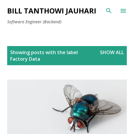
Skip to main content
BILL TANTHOWI JAUHARI
Software Engineer (Backend)
P
Showing posts with the label
SHOW ALL
o
Factory Data
s
t
s