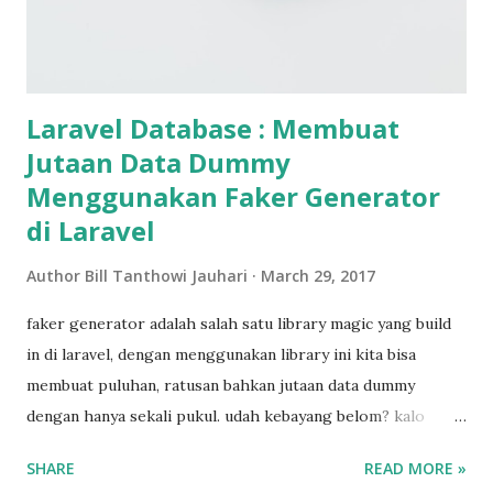
Laravel Database : Membuat
Jutaan Data Dummy
Menggunakan Faker Generator
di Laravel
Author
Bill Tanthowi Jauhari
March 29, 2017
faker generator adalah salah satu library magic yang build
in di laravel, dengan menggunakan library ini kita bisa
membuat puluhan, ratusan bahkan jutaan data dummy
dengan hanya sekali pukul. udah kebayang belom? kalo
belom kita langsung aja masuk ke praktiknya. like foolest
SHARE
READ MORE »
people gonna smart when use faker oke guys, lets do this.