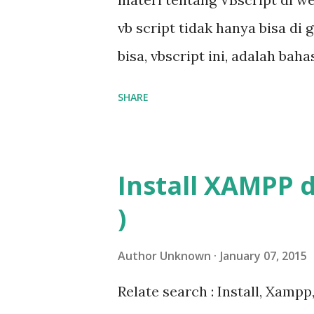
vb script tidak hanya bisa di 
bisa, vbscript ini, adalah b
Server Page). bahasa pemrogr
SHARE
sisi server, otomatis tidak b
ini berjalan di server windows 
"Assalamualaikum akhi aw ukh
Install XAMPP d
world</title></head> <body>
)
Akhi aw Ukhti"); %> </body> <
menampilkan kata "Assalamua
Author
Unknown
January 07, 2015
website; mudahkan ? oke lanjut
Relate search : Install, Xam
pemrograman lain, di dalam vb