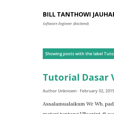
BILL TANTHOWI JAUHA
Software Engineer (Backend)
P
Showing posts with the label
Tutor
o
s
Tutorial Dasar 
t
s
Author
Unknown
February 02, 201
Assalamualaikum Wr Wb, pada 
materi tentang VBscript di web