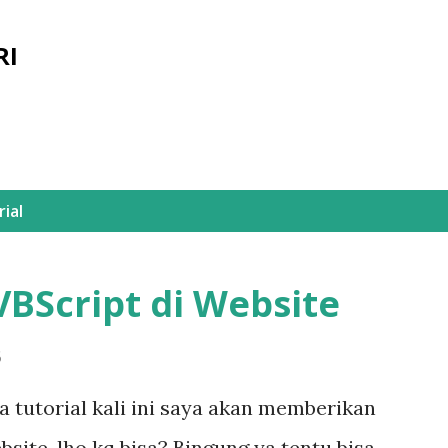
Skip to main content
RI
ial
VBScript di Website
5
tutorial kali ini saya akan memberikan
site, lho kq bisa? Bingung ya tentu bisa,